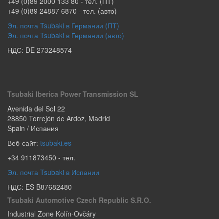
+49 (0)89 2000 133 80
- тел. (ПТ)
+49 (0)89 24887 6870
- тел. (авто)
Эл. почта Tsubaki в Германии (ПТ)
Эл. почта Tsubaki в Германии (авто)
НДС: DE 273248574
Tsubaki Iberica Power Transmission SL
Avenida del Sol 22
28850
Torrejón de Ardoz
,
Madrid
Spain / Испания
Веб-сайт:
tsubaki.es
+34 911873450
- тел.
Эл. почта Tsubaki в Испании
НДС: ES B87682480
Tsubaki Automotive Czech Republic S.r.o.
Industrial Zone Kolín-Ovčáry