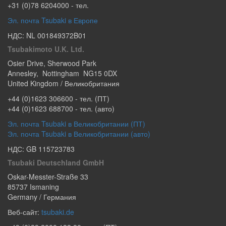
+31 (0)78 6204000
- тел.
Эл. почта Tsubaki в Европе
НДС: NL 001849372B01
Tsubakimoto U.K. Ltd.
Osier Drive
,
Sherwood Park
Annesley
,
Nottingham
NG15 0DX
United Kingdom / Великобритания
+44 (0)1623 306600
- тел. (ПТ)
+44 (0)1623 688700
- тел. (авто)
Эл. почта Tsubaki в Великобритании (ПТ)
Эл. почта Tsubaki в Великобритании (авто)
НДС: GB 115723783
Tsubaki Deutschland GmbH
Oskar-Messter-Straße 33
85737
Ismaning
Germany / Германия
Веб-сайт:
tsubaki.de