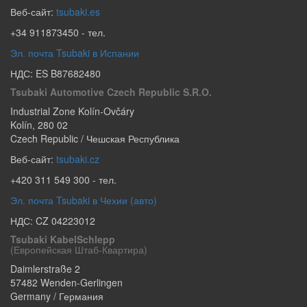
Веб-сайт:
tsubaki.es
+34 911873450
- тел.
Эл. почта Tsubaki в Испании
НДС: ES B87682480
Tsubaki Automotive Czech Republic S.r.o.
Industrial Zone Kolín-Ovčáry
Kolín
,
280 02
Czech Republic / Чешская Республика
Веб-сайт:
tsubaki.cz
+420 311 549 300
- тел.
Эл. почта Tsubaki в Чехии (авто)
НДС: CZ 04223012
Tsubaki KabelSchlepp
(европейская Штаб-Квартира)
Daimlerstraße 2
57482
Wenden-Gerlingen
Germany / Германия