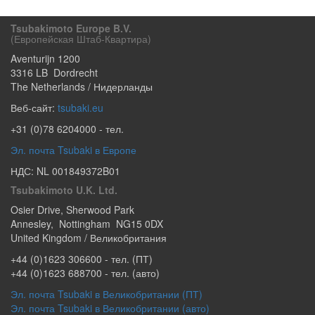
Tsubakimoto Europe B.V.
(европейская Штаб-Квартира)
Aventurijn 1200
3316 LB
Dordrecht
The Netherlands / Нидерланды
Веб-сайт:
tsubaki.eu
+31 (0)78 6204000
- тел.
Эл. почта Tsubaki в Европе
НДС: NL 001849372B01
Tsubakimoto U.K. Ltd.
Osier Drive
,
Sherwood Park
Annesley
,
Nottingham
NG15 0DX
United Kingdom / Великобритания
+44 (0)1623 306600
- тел. (ПТ)
+44 (0)1623 688700
- тел. (авто)
Эл. почта Tsubaki в Великобритании (ПТ)
Эл. почта Tsubaki в Великобритании (авто)