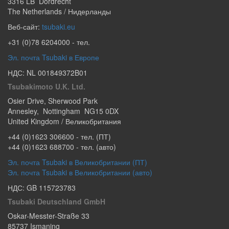
3316 LB
Dordrecht
The Netherlands / Нидерланды
Веб-сайт:
tsubaki.eu
+31 (0)78 6204000
- тел.
Эл. почта Tsubaki в Европе
НДС: NL 001849372B01
Tsubakimoto U.K. Ltd.
Osier Drive
,
Sherwood Park
Annesley
,
Nottingham
NG15 0DX
United Kingdom / Великобритания
+44 (0)1623 306600
- тел. (ПТ)
+44 (0)1623 688700
- тел. (авто)
Эл. почта Tsubaki в Великобритании (ПТ)
Эл. почта Tsubaki в Великобритании (авто)
НДС: GB 115723783
Tsubaki Deutschland GmbH
Oskar-Messter-Straße 33
85737
Ismaning